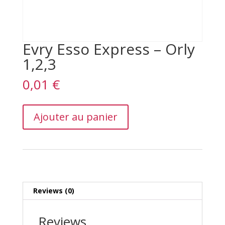
Evry Esso Express – Orly
1,2,3
0,01
€
Evry
Ajouter au panier
Esso
Express
–
Orly
1,2,3
quantity
Reviews (0)
Reviews