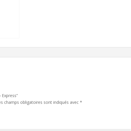
Express
quantity
o Express”
es champs obligatoires sont indiqués avec
*