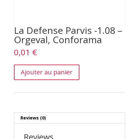
La Defense Parvis -1.08 –
Orgeval, Conforama
0,01
€
La
Ajouter au panier
Defense
Parvis
-1.08
–
Orgeval,
Conforama
quantity
Reviews (0)
Reviews