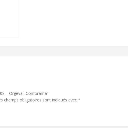
Orgeval,
Conforama
quantity
1.08 – Orgeval, Conforama”
es champs obligatoires sont indiqués avec
*