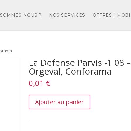
 SOMMES-NOUS ?
NOS SERVICES
OFFRES I-MOBI
nforama
La Defense Parvis -1.08 –
Orgeval, Conforama
0,01
€
La
Ajouter au panier
Defense
Parvis
-1.08
–