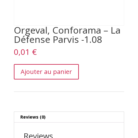
Orgeval, Conforama – La
Défense Parvis -1.08
0,01
€
Orgeval,
Ajouter au panier
Conforama
–
La
Défense
Parvis
-1.08
quantity
Reviews (0)
Reviews