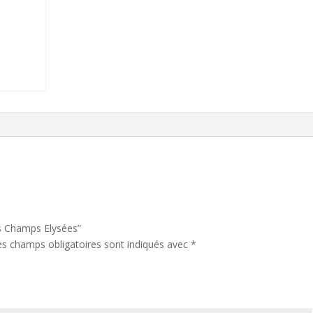
Elysées
quantity
is Champs Elysées”
es champs obligatoires sont indiqués avec
*