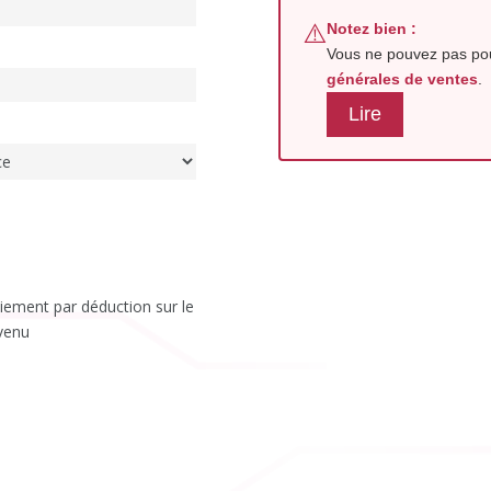
⚠️
Notez bien :
Vous ne pouvez pas pou
générales de ventes
.
Lire
iement par déduction sur le
venu