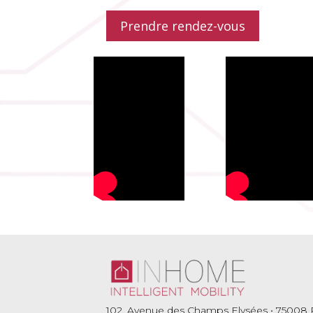
Prendre rendez-vous
102, Avenue des Champs Elysées • 75008